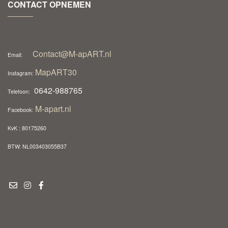
CONTACT OPNEMEN
Contact@M-apART.nl
Email:
MapART30
Instagram:
0642-988765
Telefoon:
M-apart.nl
Facebook:
KvK : 80175260
BTW: NL003403055B37