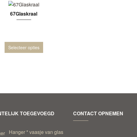
67Glaskraal
Selecteer opties
TELIJK TOEGEVOEGD
CONTACT OPNEMEN
Hanger * vaasje van glas