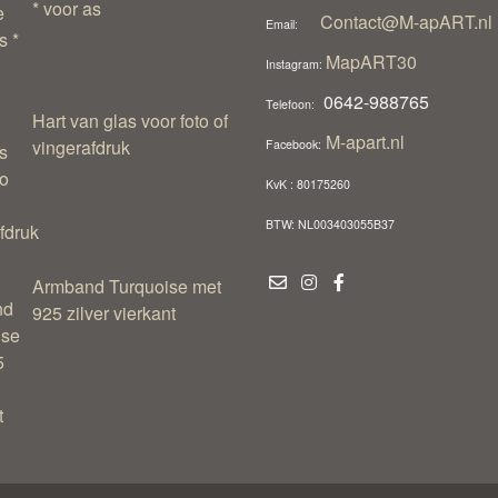
* voor as
Contact@M-apART.nl
Email:
MapART30
Instagram:
0642-988765
Telefoon:
Hart van glas voor foto of
M-apart.nl
vingerafdruk
Facebook:
KvK : 80175260
BTW: NL003403055B37
Armband Turquoise met
925 zilver vierkant