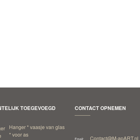
TELIJK TOEGEVOEGD
CONTACT OPNEMEN
Hanger * vaasje van glas
* voor as
Contact@M-apART.nl
Email: