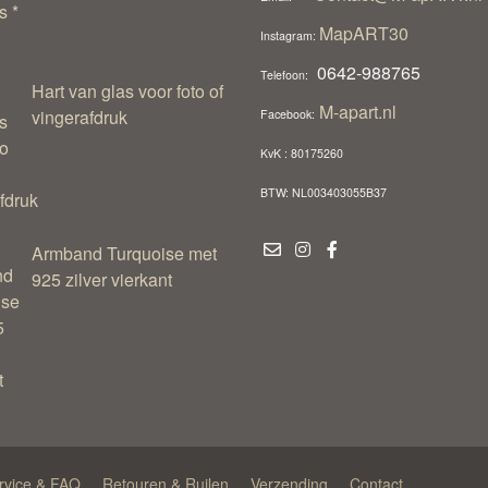
MapART30
Instagram:
0642-988765
Telefoon:
Hart van glas voor foto of
M-apart.nl
vingerafdruk
Facebook:
KvK : 80175260
BTW: NL003403055B37
Armband Turquoise met
925 zilver vierkant
rvice & FAQ
Retouren & Ruilen
Verzending
Contact