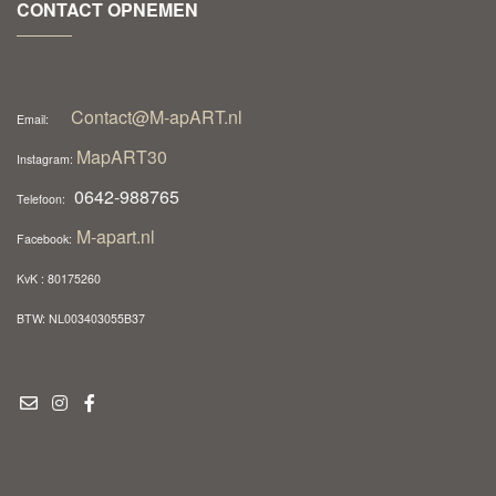
CONTACT OPNEMEN
Contact@M-apART.nl
Email:
MapART30
Instagram:
0642-988765
Telefoon:
M-apart.nl
Facebook:
KvK : 80175260
BTW: NL003403055B37