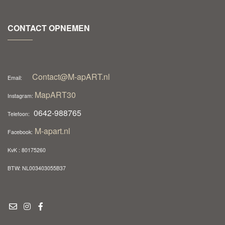
CONTACT OPNEMEN
Contact@M-apART.nl
Email:
MapART30
Instagram:
0642-988765
Telefoon:
M-apart.nl
Facebook:
KvK : 80175260
BTW: NL003403055B37