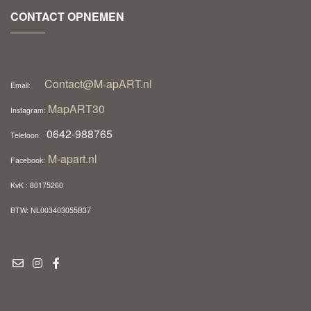
CONTACT OPNEMEN
Contact@M-apART.nl
Email:
MapART30
Instagram:
0642-988765
Telefoon:
M-apart.nl
Facebook:
KvK : 80175260
BTW: NL003403055B37