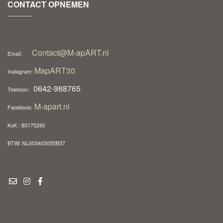
CONTACT OPNEMEN
Contact@M-apART.nl
Email:
MapART30
Instagram:
0642-988765
Telefoon:
M-apart.nl
Facebook:
KvK : 80175260
BTW: NL003403055B37