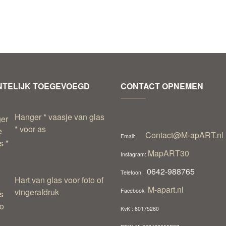
TELIJK TOEGEVOEGD
CONTACT OPNEMEN
Hanger * vaasje van glas
* voor as
Contact@M-apART.nl
Email:
MapART30
Instagram:
0642-988765
Telefoon:
Hart van glas voor foto of
M-apart.nl
vingerafdruk
Facebook:
KvK : 80175260