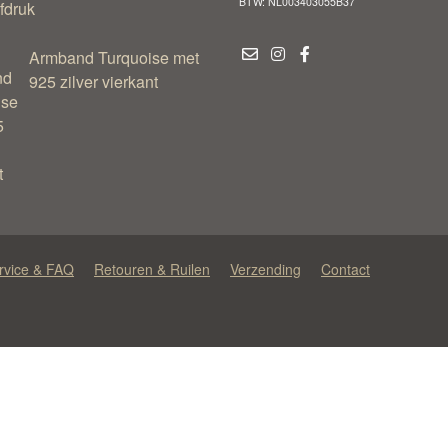
BTW: NL003403055B37
Armband Turquoise met
925 zilver vierkant
rvice & FAQ
Retouren & Ruilen
Verzending
Contact