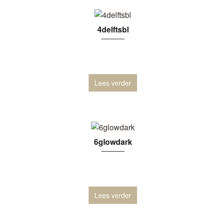
4delftsbl
Lees verder
6glowdark
Lees verder