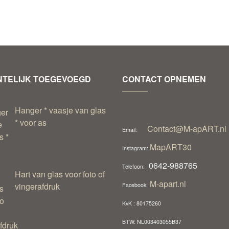
TELIJK TOEGEVOEGD
CONTACT OPNEMEN
Hanger * vaasje van glas
* voor as
Contact@M-apART.nl
Email:
MapART30
Instagram:
0642-988765
Telefoon:
Hart van glas voor foto of
M-apart.nl
vingerafdruk
Facebook:
KvK : 80175260
BTW: NL003403055B37