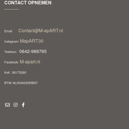
CONTACT OPNEMEN
Contact@M-apART.nl
Email:
MapART30
Instagram:
0642-988765
Telefoon:
M-apart.nl
Facebook:
KvK : 80175260
BTW: NL003403055B37