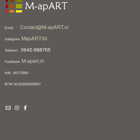
Contact@M-apART.nl
Email:
MapART30
Instagram:
0642-988765
Telefoon:
M-apart.nl
Facebook:
KvK : 80175260
BTW: NL003403055B37