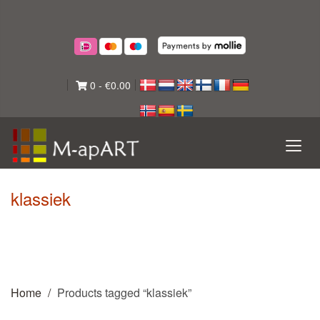
0
-
€
0.00
klassiek
Home
Products tagged “klassiek”