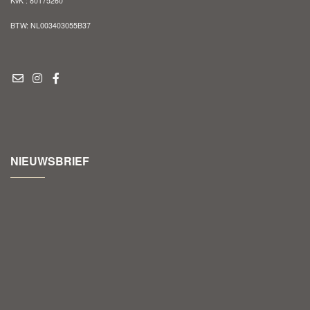
KvK : 80175260
BTW: NL003403055B37
NIEUWSBRIEF