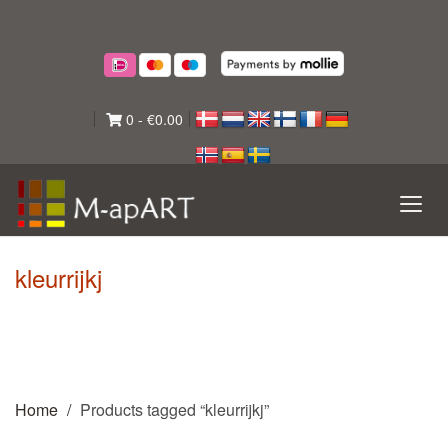
0
-
€
0.00
kleurrijkj
Home
Products tagged “kleurrijkj”