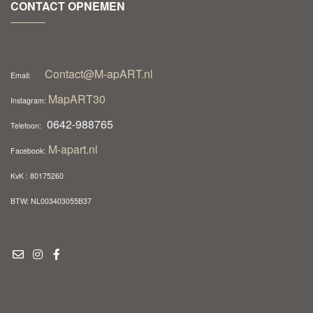
CONTACT OPNEMEN
Contact@M-apART.nl
Email:
MapART30
Instagram:
0642-988765
Telefoon:
M-apart.nl
Facebook:
KvK : 80175260
BTW: NL003403055B37