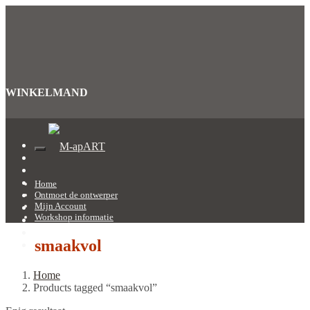
WINKELMAND
Home
Ontmoet de ontwerper
Mijn Account
Workshop informatie
smaakvol
Home
Products tagged “smaakvol”