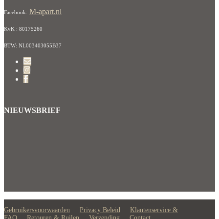
M-apart.nl
Facebook:
KvK : 80175260
BTW: NL003403055B37
NIEUWSBRIEF
Gebruikersvoorwaarden
Privacy Beleid
Klantenservice &
FAQ
Retouren & Ruilen
Verzending
Contact