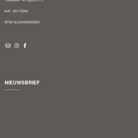
KvK : 80175260
BTW: NL003403055B37
NIEUWSBRIEF