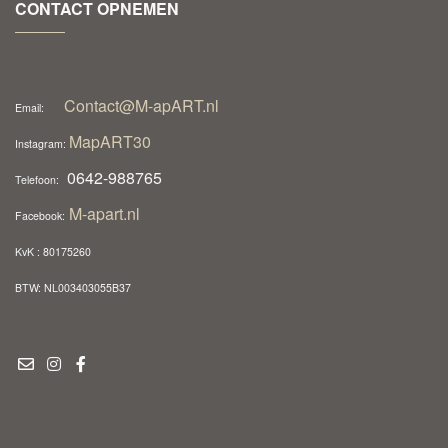
CONTACT OPNEMEN
Contact@M-apART.nl
Email:
MapART30
Instagram:
0642-988765
Telefoon:
M-apart.nl
Facebook:
KvK : 80175260
BTW: NL003403055B37