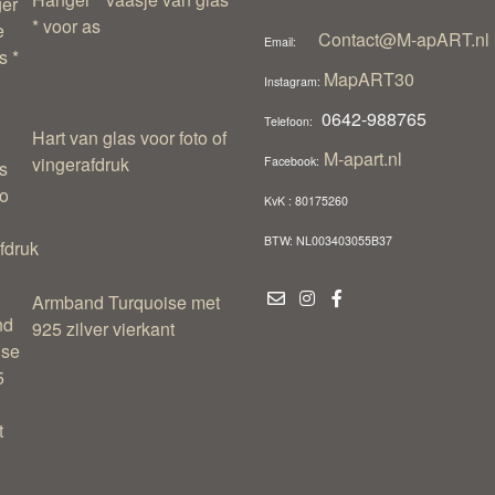
* voor as
Contact@M-apART.nl
Email:
MapART30
Instagram:
0642-988765
Telefoon:
Hart van glas voor foto of
M-apart.nl
vingerafdruk
Facebook:
KvK : 80175260
BTW: NL003403055B37
Armband Turquoise met
925 zilver vierkant