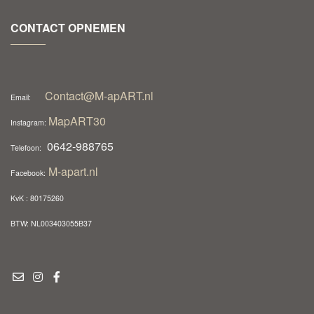
CONTACT OPNEMEN
Contact@M-apART.nl
Email:
MapART30
Instagram:
0642-988765
Telefoon:
M-apart.nl
Facebook:
KvK : 80175260
BTW: NL003403055B37