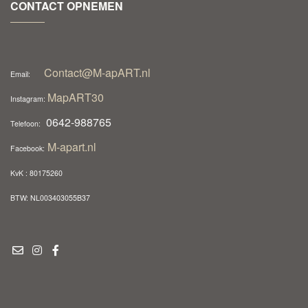
CONTACT OPNEMEN
Contact@M-apART.nl
Email:
MapART30
Instagram:
0642-988765
Telefoon:
M-apart.nl
Facebook:
KvK : 80175260
BTW: NL003403055B37