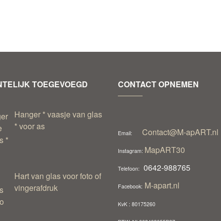
TELIJK TOEGEVOEGD
CONTACT OPNEMEN
Hanger * vaasje van glas
* voor as
Contact@M-apART.nl
Email:
MapART30
Instagram:
0642-988765
Telefoon:
Hart van glas voor foto of
M-apart.nl
vingerafdruk
Facebook:
KvK : 80175260