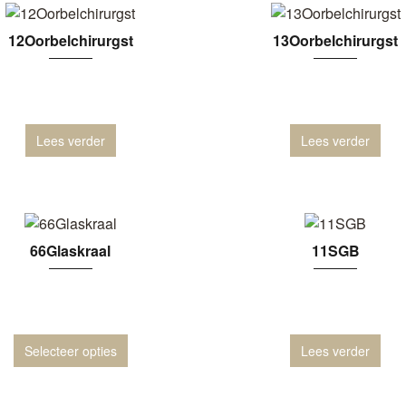
12Oorbelchirurgst
13Oorbelchirurgst
Lees verder
Lees verder
66Glaskraal
11SGB
Selecteer opties
Lees verder