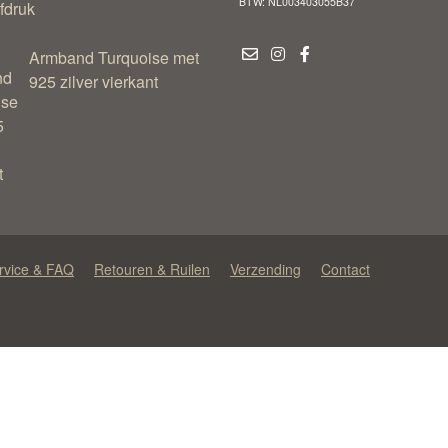
BTW: NL003403055B37
Armband Turquoise met
925 zilver vierkant
rvice & FAQ
Retouren & Ruilen
Verzending
Contact