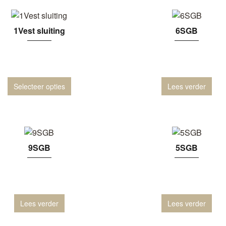
1Vest sluiting
6SGB
Selecteer opties
Lees verder
9SGB
5SGB
Lees verder
Lees verder