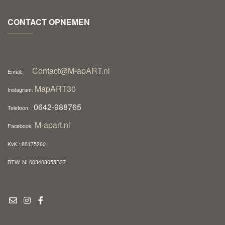
CONTACT OPNEMEN
Contact@M-apART.nl
Email:
MapART30
Instagram:
0642-988765
Telefoon:
M-apart.nl
Facebook:
KvK : 80175260
BTW: NL003403055B37