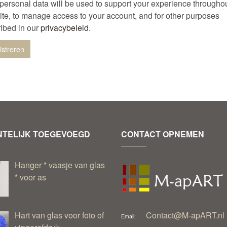
personal data will be used to support your experience throughou
te, to manage access to your account, and for other purposes
ibed in our
privacybeleid
.
TELIJK TOEGEVOEGD
CONTACT OPNEMEN
Hanger * vaasje van glas
* voor as
Hart van glas voor foto of
Contact@M-apART.nl
Email: