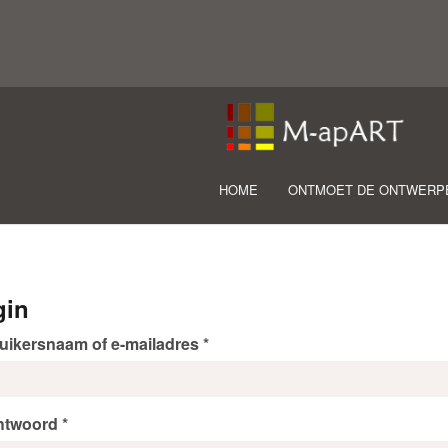
HOME
ONTMOET DE ONTWERP
gin
uikersnaam of e-mailadres
*
htwoord
*