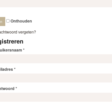
Onthouden
achtwoord vergeten?
istreren
uikersnaam
*
iladres
*
htwoord
*