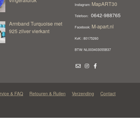
vingerafdruk
MapART30
Instagram:
0642-988765
Telefoon:
Armband Turquoise met
M-apart.nl
Facebook:
925 zilver vierkant
KvK : 80175260
BTW: NL003403055B37
rvice & FAQ
Retouren & Ruilen
Verzending
Contact