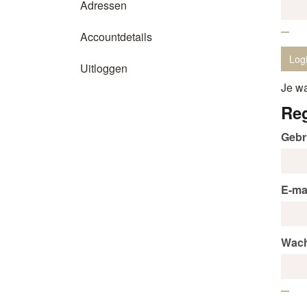
Adressen
Accountdetails
Uitloggen
Je w
Reg
Gebr
E-ma
Wac