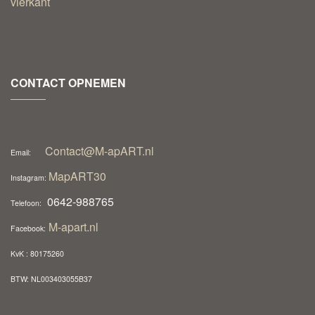
CONTACT OPNEMEN
Contact@M-apART.nl
Email:
MapART30
Instagram:
0642-988765
Telefoon:
M-apart.nl
Facebook:
KvK : 80175260
BTW: NL003403055B37