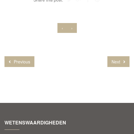
‹
›
Previous
Next
WETENSWAARDIGHEDEN