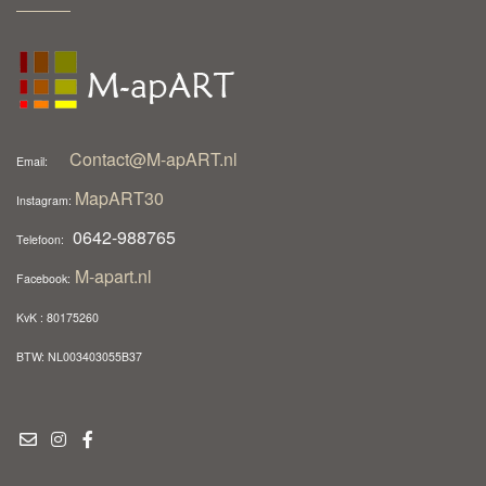
Contact@M-apART.nl
Email:
MapART30
Instagram:
0642-988765
Telefoon:
M-apart.nl
Facebook:
KvK : 80175260
BTW: NL003403055B37