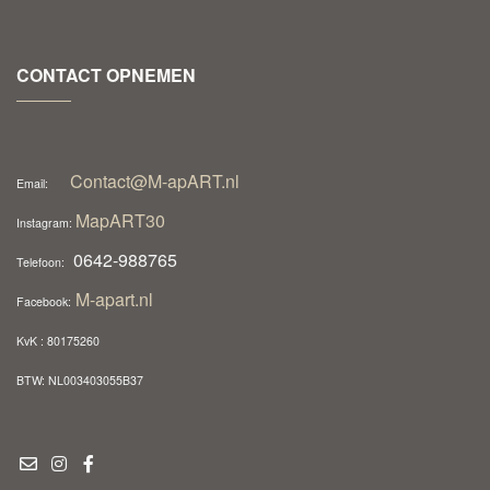
CONTACT OPNEMEN
Contact@M-apART.nl
Email:
MapART30
Instagram:
0642-988765
Telefoon:
M-apart.nl
Facebook:
KvK : 80175260
BTW: NL003403055B37