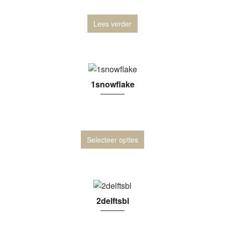
Lees verder
1snowflake
Selecteer opties
2delftsbl