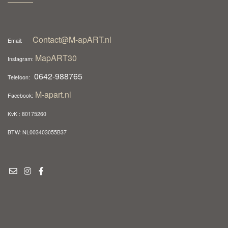
Contact@M-apART.nl
Email:
MapART30
Instagram:
0642-988765
Telefoon:
M-apart.nl
Facebook:
KvK : 80175260
BTW: NL003403055B37