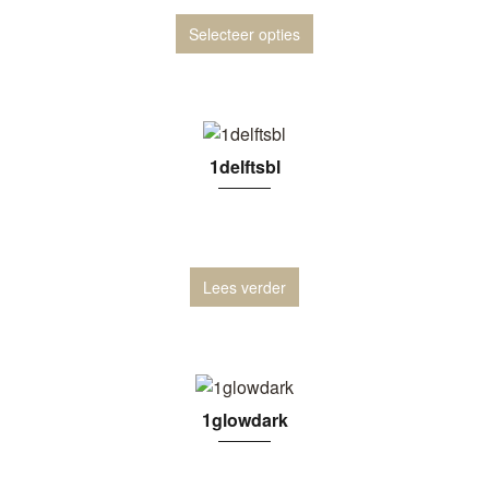
Selecteer opties
1delftsbl
Lees verder
1glowdark