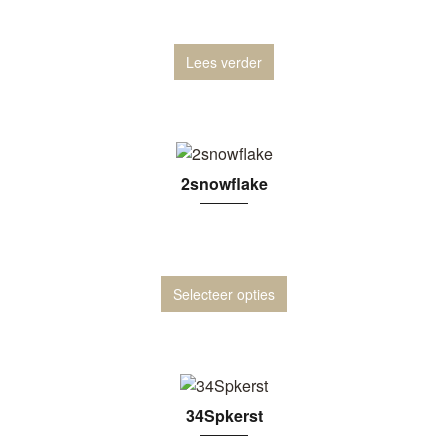
Lees verder
2snowflake
Selecteer opties
34Spkerst