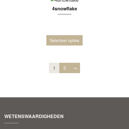
4snowflake
Selecteer opties
1
2
→
WETENSWAARDIGHEDEN