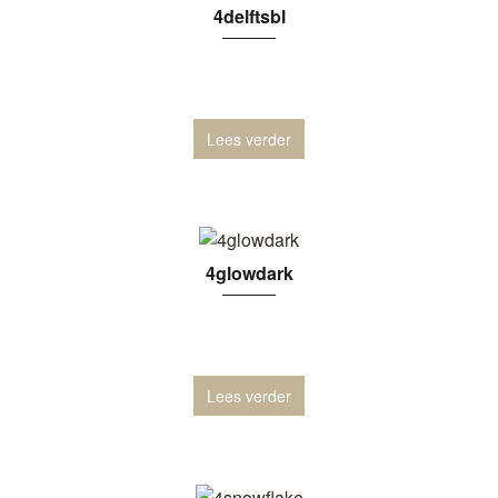
4delftsbl
Lees verder
4glowdark
Lees verder