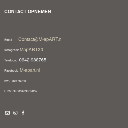
CONTACT OPNEMEN
Contact@M-apART.nl
Email:
MapART30
Instagram:
0642-988765
Telefoon:
M-apart.nl
Facebook:
KvK : 80175260
BTW: NL003403055B37