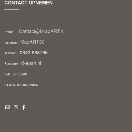
CONTACT OPNEMEN
Contact@M-apART.nl
Email:
MapART30
Instagram:
0642-988765
Telefoon:
M-apart.nl
Facebook:
KvK : 80175260
BTW: NL003403055B37