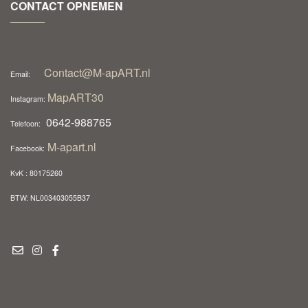
CONTACT OPNEMEN
Contact@M-apART.nl
Email:
MapART30
Instagram:
0642-988765
Telefoon:
M-apart.nl
Facebook:
KvK : 80175260
BTW: NL003403055B37