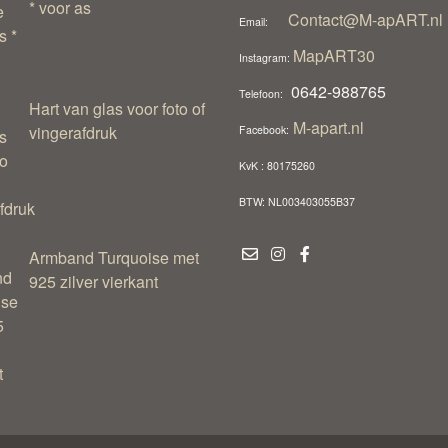
* voor as
Contact@M-apART.nl
Email:
MapART30
Instagram:
0642-988765
Telefoon:
Hart van glas voor foto of
M-apart.nl
vingerafdruk
Facebook:
KvK : 80175260
BTW: NL003403055B37
Armband Turquoise met
925 zilver vierkant