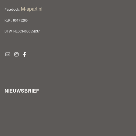
M-apart.nl
Facebook:
KvK : 80175260
BTW: NL003403055B37
NIEUWSBRIEF