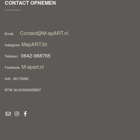
CONTACT OPNEMEN
Contact@M-apART.nl
Email:
MapART30
Instagram:
0642-988765
Telefoon:
M-apart.nl
Facebook:
KvK : 80175260
BTW: NL003403055B37