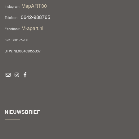
MapART30
Instagram:
0642-988765
Telefoon:
M-apart.nl
Facebook:
KvK : 80175260
BTW: NL003403055B37
NIEUWSBRIEF