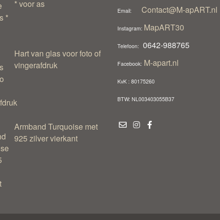
* voor as
Contact@M-apART.nl
Email:
MapART30
Instagram:
0642-988765
Telefoon:
Hart van glas voor foto of
M-apart.nl
vingerafdruk
Facebook:
KvK : 80175260
BTW: NL003403055B37
Armband Turquoise met
925 zilver vierkant