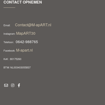
CONTACT OPNEMEN
Contact@M-apART.nl
Email:
MapART30
Instagram:
0642-988765
Telefoon:
M-apart.nl
Facebook:
KvK : 80175260
BTW: NL003403055B37