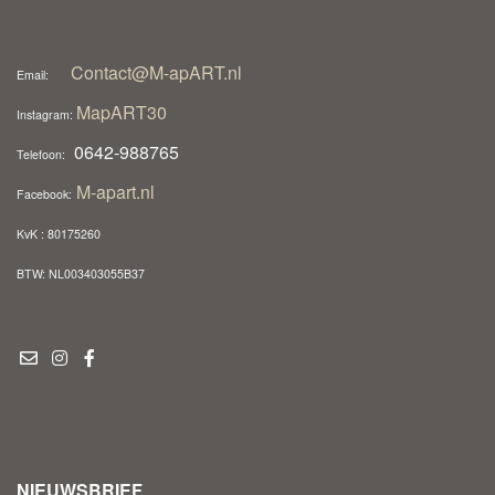
Contact@M-apART.nl
Email:
MapART30
Instagram:
0642-988765
Telefoon:
M-apart.nl
Facebook:
KvK : 80175260
BTW: NL003403055B37
NIEUWSBRIEF