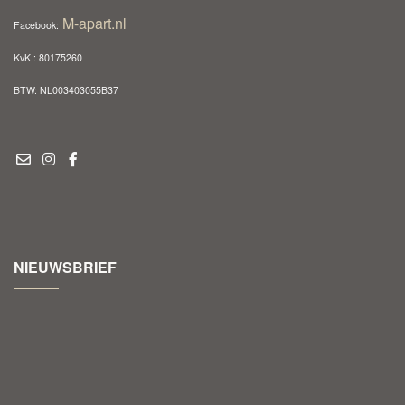
M-apart.nl
Facebook:
KvK : 80175260
BTW: NL003403055B37
NIEUWSBRIEF