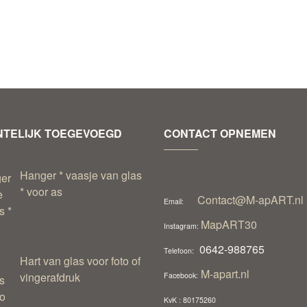
TELIJK TOEGEVOEGD
CONTACT OPNEMEN
Hanger * vaasje van glas
* voor as
Contact@M-apART.nl
Email:
MapART30
Instagram:
0642-988765
Telefoon:
Hart van glas voor foto of
M-apart.nl
vingerafdruk
Facebook:
KvK : 80175260