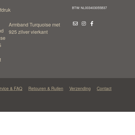
BTW: NL003403055B37
Armband Turquoise met
925 zilver vierkant
rvice & FAQ
Retouren & Ruilen
Verzending
Contact