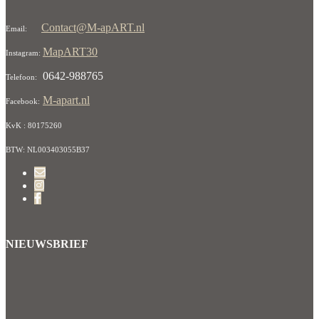
Contact@M-apART.nl
Email:
MapART30
Instagram:
0642-988765
Telefoon:
M-apart.nl
Facebook:
KvK : 80175260
BTW: NL003403055B37
NIEUWSBRIEF