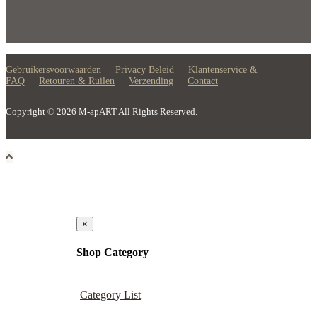
Gebruikersvoorwaarden
Privacy Beleid
Klantenservice &
FAQ
Retouren & Ruilen
Verzending
Contact
Copyright © 2026 M-apART All Rights Reserved.
×
Shop Category
Category List