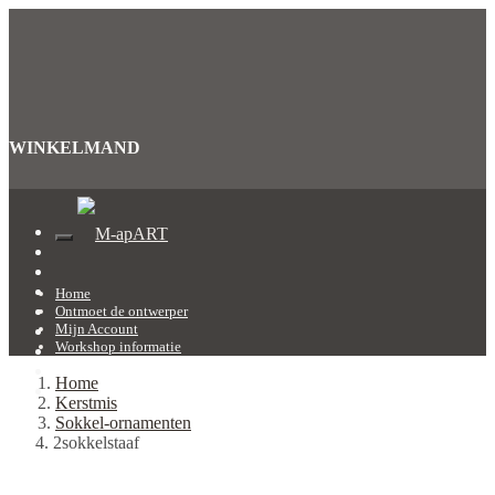
WINKELMAND
Home
Ontmoet de ontwerper
Mijn Account
Workshop informatie
Home
Kerstmis
Sokkel-ornamenten
2sokkelstaaf