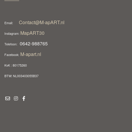
Contact@M-apART.nl
Email:
MapART30
Instagram:
0642-988765
Telefoon:
M-apart.nl
Facebook:
KvK : 80175260
BTW: NL003403055B37