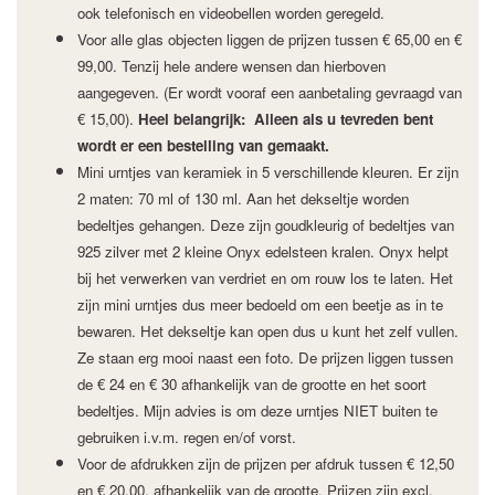
ook telefonisch en videobellen worden geregeld.
Voor alle glas objecten liggen de prijzen tussen € 65,00 en €
99,00. Tenzij hele andere wensen dan hierboven
aangegeven. (Er wordt vooraf een aanbetaling gevraagd van
€ 15,00).
Heel belangrijk: Alleen als u tevreden bent
wordt er een bestelling van gemaakt.
Mini urntjes van keramiek in 5 verschillende kleuren. Er zijn
2 maten: 70 ml of 130 ml. Aan het dekseltje worden
bedeltjes gehangen. Deze zijn goudkleurig of bedeltjes van
925 zilver met 2 kleine Onyx edelsteen kralen. Onyx helpt
bij het verwerken van verdriet en om rouw los te laten. Het
zijn mini urntjes dus meer bedoeld om een beetje as in te
bewaren. Het dekseltje kan open dus u kunt het zelf vullen.
Ze staan erg mooi naast een foto. De prijzen liggen tussen
de € 24 en € 30 afhankelijk van de grootte en het soort
bedeltjes. Mijn advies is om deze urntjes NIET buiten te
gebruiken i.v.m. regen en/of vorst.
Voor de afdrukken zijn de prijzen per afdruk tussen € 12,50
en € 20,00, afhankelijk van de grootte. Prijzen zijn excl.