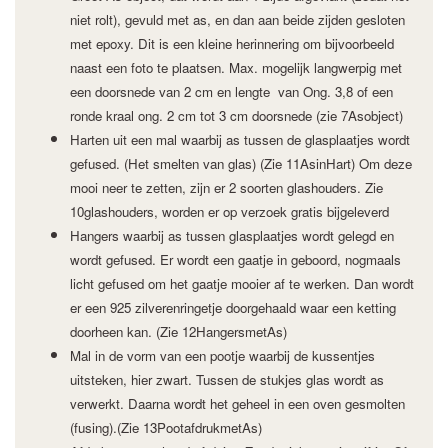
niet rolt), gevuld met as, en dan aan beide zijden gesloten
met epoxy. Dit is een kleine herinnering om bijvoorbeeld
naast een foto te plaatsen. Max. mogelijk langwerpig met
een doorsnede van 2 cm en lengte van Ong. 3,8 of een
ronde kraal ong. 2 cm tot 3 cm doorsnede (zie 7Asobject)
Harten uit een mal waarbij as tussen de glasplaatjes wordt
gefused. (Het smelten van glas) (Zie 11AsinHart) Om deze
mooi neer te zetten, zijn er 2 soorten glashouders. Zie
10glashouders, worden er op verzoek gratis bijgeleverd
Hangers waarbij as tussen glasplaatjes wordt gelegd en
wordt gefused. Er wordt een gaatje in geboord, nogmaals
licht gefused om het gaatje mooier af te werken. Dan wordt
er een 925 zilverenringetje doorgehaald waar een ketting
doorheen kan. (Zie 12HangersmetAs)
Mal in de vorm van een pootje waarbij de kussentjes
uitsteken, hier zwart. Tussen de stukjes glas wordt as
verwerkt. Daarna wordt het geheel in een oven gesmolten
(fusing).(Zie 13PootafdrukmetAs)