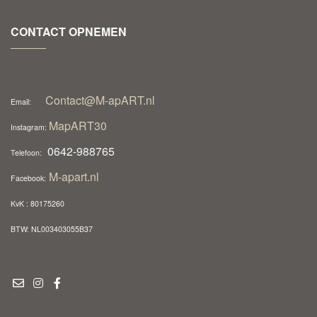
CONTACT OPNEMEN
Contact@M-apART.nl
Email:
MapART30
Instagram:
0642-988765
Telefoon:
M-apart.nl
Facebook:
KvK : 80175260
BTW: NL003403055B37