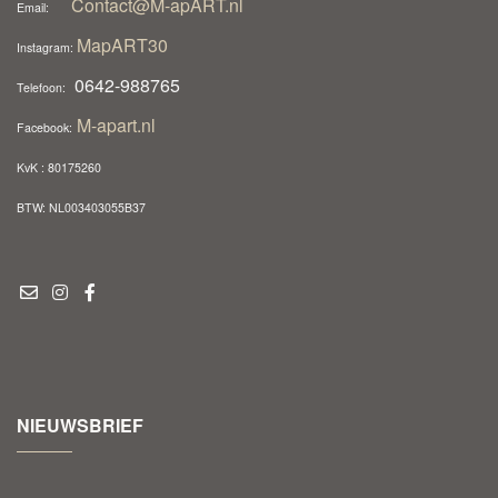
Contact@M-apART.nl
Email:
MapART30
Instagram:
0642-988765
Telefoon:
M-apart.nl
Facebook:
KvK : 80175260
BTW: NL003403055B37
NIEUWSBRIEF