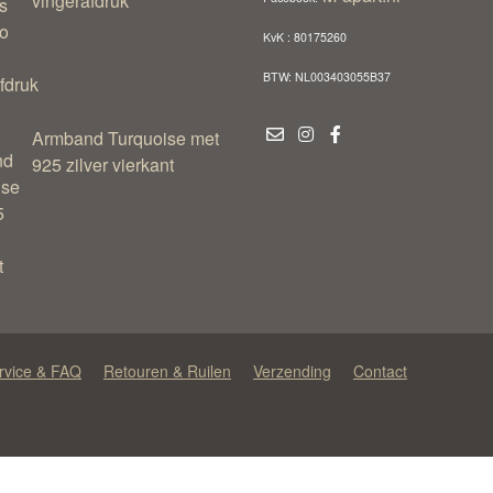
vingerafdruk
KvK : 80175260
BTW: NL003403055B37
Armband Turquoise met
925 zilver vierkant
rvice & FAQ
Retouren & Ruilen
Verzending
Contact