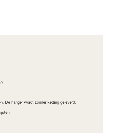
an
en.
De hanger wordt zonder ketting geleverd.
ijsten.