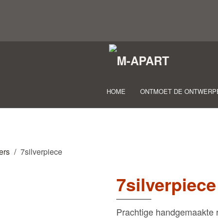
HOME
ONTMOET DE ONTWERP
ers
7silverpiece
7silverpiece
Prachtige handgemaakte r