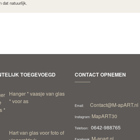
 dat natuurlijk.
TELIJK TOEGEVOEGD
CONTACT OPNEMEN
Hanger * vaasje van glas
* voor as
Contact@M-apART.nl
Email:
MapART30
Instagram:
0642-988765
Telefoon:
Hart van glas voor foto of
M-apart.nl
Facebook: