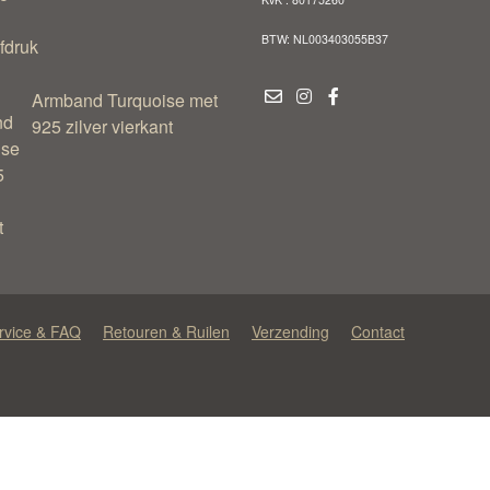
BTW: NL003403055B37
Armband Turquoise met
925 zilver vierkant
rvice & FAQ
Retouren & Ruilen
Verzending
Contact