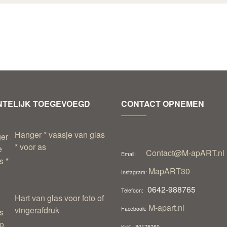
TELIJK TOEGEVOEGD
CONTACT OPNEMEN
Hanger * vaasje van glas
* voor as
Contact@M-apART.nl
Email:
MapART30
Instagram:
0642-988765
Telefoon:
Hart van glas voor foto of
M-apart.nl
vingerafdruk
Facebook:
KvK : 80175260