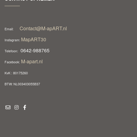
Contact@M-apART.nl
Email:
MapART30
Instagram:
0642-988765
Telefoon:
M-apart.nl
Facebook:
KvK : 80175260
BTW: NL003403055B37