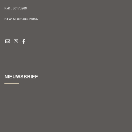
KvK : 80175260
BTW: NL003403055B37
NIEUWSBRIEF