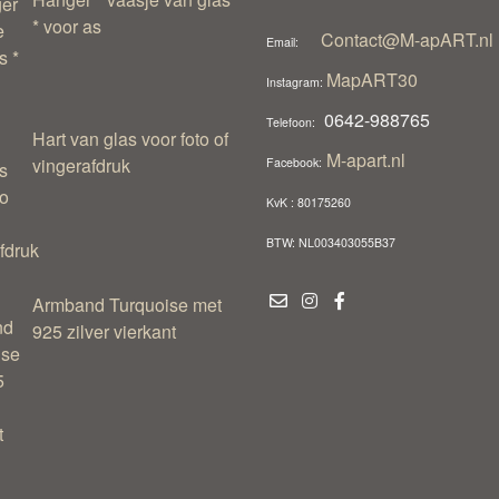
* voor as
Contact@M-apART.nl
Email:
MapART30
Instagram:
0642-988765
Telefoon:
Hart van glas voor foto of
M-apart.nl
vingerafdruk
Facebook:
KvK : 80175260
BTW: NL003403055B37
Armband Turquoise met
925 zilver vierkant