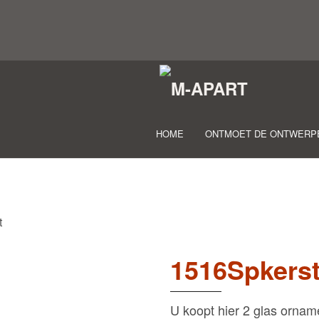
HOME
ONTMOET DE ONTWERP
t
1516Spkers
U koopt hier 2 glas ornam