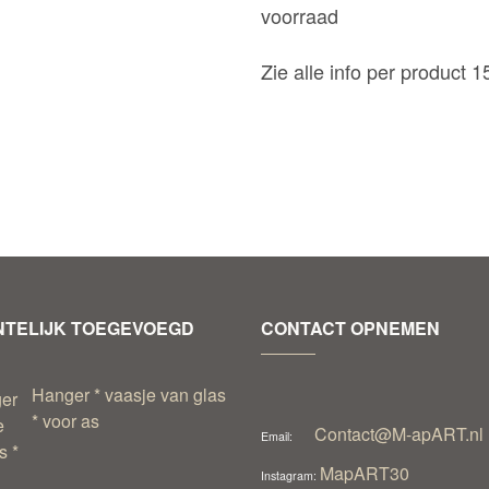
voorraad
Zie alle info per product 
TELIJK TOEGEVOEGD
CONTACT OPNEMEN
Hanger * vaasje van glas
* voor as
Contact@M-apART.nl
Email:
MapART30
Instagram: