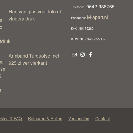
0642-988765
Telefoon:
Hart van glas voor foto of
M-apart.nl
vingerafdruk
Facebook:
KvK : 80175260
BTW: NL003403055B37
Armband Turquoise met
925 zilver vierkant
rvice & FAQ
Retouren & Ruilen
Verzending
Contact