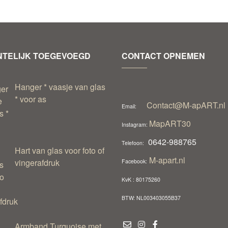
TELIJK TOEGEVOEGD
CONTACT OPNEMEN
Hanger * vaasje van glas
* voor as
Contact@M-apART.nl
Email:
MapART30
Instagram:
0642-988765
Telefoon:
Hart van glas voor foto of
M-apart.nl
vingerafdruk
Facebook:
KvK : 80175260
BTW: NL003403055B37
Armband Turquoise met