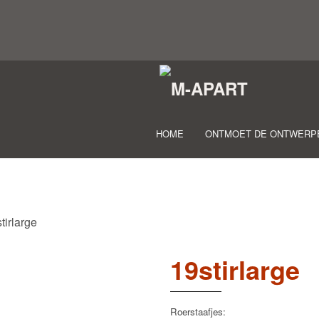
HOME
ONTMOET DE ONTWERP
tirlarge
19stirlarge
Roerstaafjes: