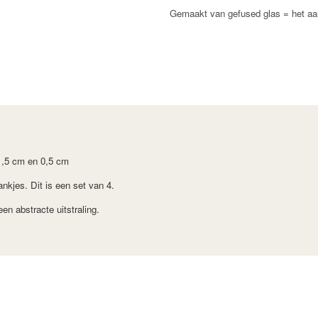
Gemaakt van gefused glas = het aan
 1,5 cm en 0,5 cm
ankjes. Dit is een set van 4.
en abstracte uitstraling.