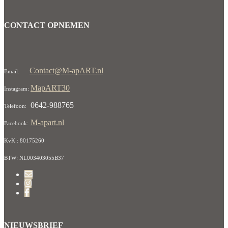
CONTACT OPNEMEN
Contact@M-apART.nl
Email:
MapART30
Instagram:
0642-988765
Telefoon:
M-apart.nl
Facebook:
KvK : 80175260
BTW: NL003403055B37
NIEUWSBRIEF