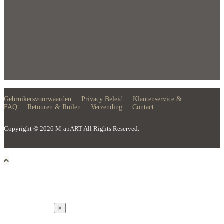
Gebruikersvoorwaarden
Privacy Beleid
Klantenservice &
FAQ
Retouren & Ruilen
Verzending
Contact
Copyright © 2026 M-apART All Rights Reserved.
×