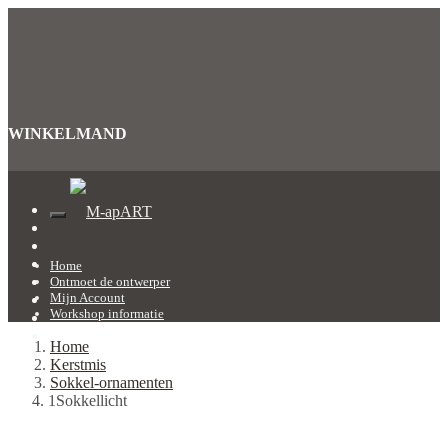
WINKELMAND
Home
Ontmoet de ontwerper
Mijn Account
Workshop informatie
Home
Kerstmis
Sokkel-ornamenten
1Sokkellicht